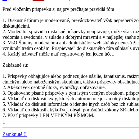
Pred vložením príspevku si najprv prečítajte pravidlá fóra
1. Diskusné fórum je moderované, prevádzkovateľ však nepreberá zo
diskutujúcimi.
2. Moderátor spravidla diskusné príspevky neupravuje, môže však roz
vedomia a svedomia, v súlade s dobrými mravmi a v najlepšej snahe 
3. MsO Šurany, moderátor a ani administrátor web stránky nenesú ži
vzniknúť tretím osobám. Prispievateľ do diskusného fóra súhlasí s
4. Každý užívateľ môže mať registrovaný len jeden účet.
Zakázané sú:
1. Príspevky obhajujúce alebo podnecujúce násilie, fanatizmus, ras
etnickým alebo náboženským skupinám, takisto príspevky obsahujúce
2. Akékoľvek osobné útoky, vyhrážky, obťažovanie.
3. Opakovane písané príspevky s tým istým vecným obsahom, prísp
4. Vkladať do diskusií texty, ktorých autorom nie je samotný diskutujú
5. Vkladať do diskusií informácie o identite iných osôb bez ich súhla
6. Vkladať do diskusií akýkoľvek obsah porušujúci zákony SR alebo
7. Písať príspevky LEN VEĽKÝM PÍSMOM.
Hore
Zamknuté