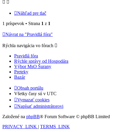
Náhľad pre tlač
1 príspevok • Strana
1
z
1
Návrat na "Pravidlá fóra"
Rýchla navigácia vo fórach
Pravidlá fóra
Rýchle správy od Hospodára
Výbor MsO Šurany
Preteky
Bazár
Obsah portálu
Všetky časy sú v
UTC
Vymazať cookies
Napísať administrátorovi
Založené na
phpBB
® Forum Software © phpBB Limited
PRIVACY_LINK
|
TERMS_LINK