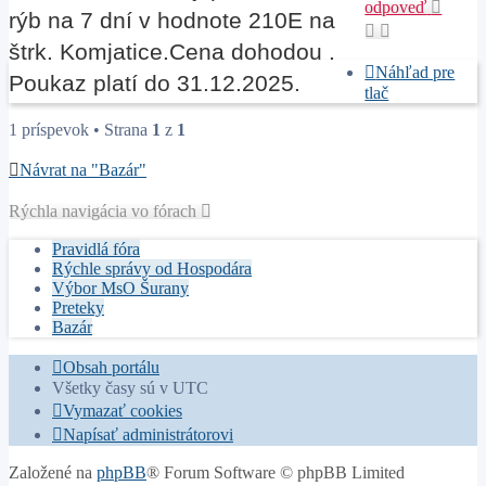
odpoveď
rýb na 7 dní v hodnote 210E na
štrk. Komjatice.Cena dohodou .
Náhľad pre
Poukaz platí do 31.12.2025.
tlač
1 príspevok • Strana
1
z
1
Návrat na "Bazár"
Rýchla navigácia vo fórach
Pravidlá fóra
Rýchle správy od Hospodára
Výbor MsO Šurany
Preteky
Bazár
Obsah portálu
Všetky časy sú v
UTC
Vymazať cookies
Napísať administrátorovi
Založené na
phpBB
® Forum Software © phpBB Limited