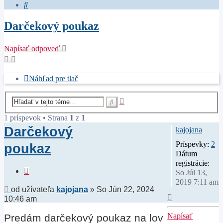
Hľadať
Darčekový poukaz
Napísať odpoveď
Náhľad pre tlač
Rozšírené
Hľadať
vyhľadávanie
1 príspevok • Strana
1
z
1
Darčekový
kajojana
Príspevky:
2
poukaz
Dátum
registrácie:
Citovať
So Júl 13,
2019 7:11 am
Príspevok
od užívateľa
kajojana
»
So Jún 22, 2024
Hore
10:46 am
Napísať
Predám darčekový poukaz na lov