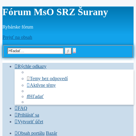
Fórum MsO SRZ Šurany
Rybárske fórum
Prejsť na obsah
Rozšírené
Hľadať
vyhľadávanie
Rýchle odkazy
Temy bez odpovedí
Aktívne témy
Hľadať
FAQ
Prihlásiť sa
Vytvoriť účet
Obsah portálu
Bazár